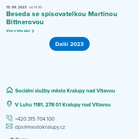
15. 09.
2023
od 14:30
Beseda se spisovatelkou Martinou
Bittnerovou
Více o této akci
Další 2023
Sociální služby města Kralupy nad Vltavou
V Luhu 1181, 278 01 Kralupy nad Vltavou
+420 315 704 100
dps@mestokralupy.cz