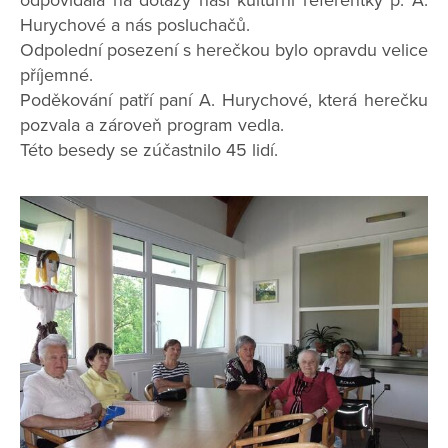
odpovídala na dotazy naší kulturní referentky p. A.
Hurychové a nás posluchačů.
Odpolední posezení s herečkou bylo opravdu velice
příjemné.
Poděkování patří paní A. Hurychové, která herečku
pozvala a zároveň program vedla.
Této besedy se zúčastnilo 45 lidí.