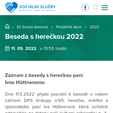
Ze života domova
Proběhlé akce
2022
Be
Beseda s herečkou 2022
11. 05. 2022
v 13:55 hodin
Záznam z besedy s herečkou paní
Ivou Hüttnerovou
Dne 11.5.2022 přijala pozvání k besedě v našem
zařízení DPS Kralupy n/Vlt. herečka, malířka a
spisovatelka paní Iva Hüttnerová, která ochotně