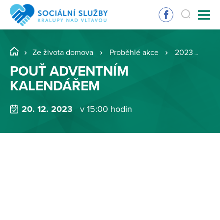
Ze života domova
Proběhlé akce
2023
PO
POUŤ ADVENTNÍM
KALENDÁŘEM
20. 12. 2023
v 15:00 hodin