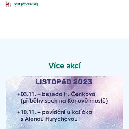
pout.pdf (107 kB)
Více akcí